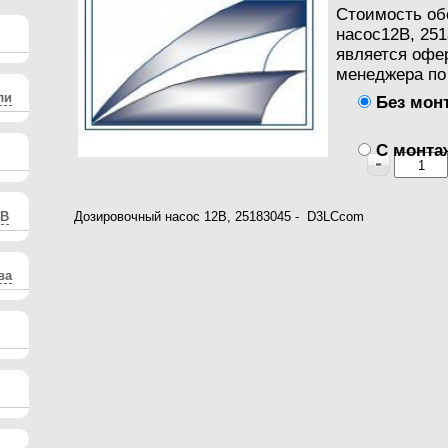
Стоимость об
насос12В, 251
является офе
менеджера по 
ли
Без монт
С монтаж
0В
Дозировочный насос 12В, 25183045 - D3LCcom
ва