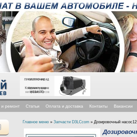
 и ремонт
Статьи
Оплата и доставка
Контакты
Вакансии
Главное меню
»
Запчасти D3LCcom
»
Дозировочный насос12
Дозировочн