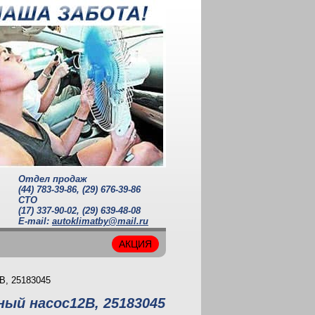
Отдел продаж
(44) 783-39-86
,
(29) 676-39-86
СТО
(17) 337-90-02
,
(29) 639-48-08
Е-mail:
autoklimatby@mail.ru
АКЦИЯ
В, 25183045
ый насос12В, 25183045